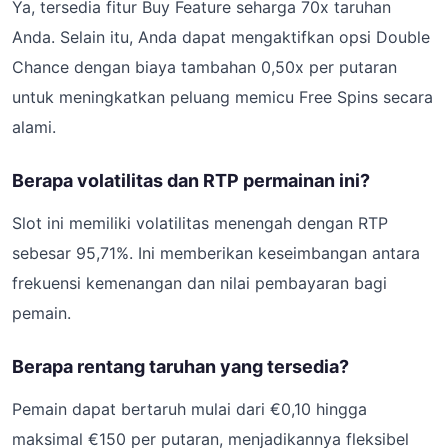
Ya, tersedia fitur Buy Feature seharga 70x taruhan
Anda. Selain itu, Anda dapat mengaktifkan opsi Double
Chance dengan biaya tambahan 0,50x per putaran
untuk meningkatkan peluang memicu Free Spins secara
alami.
Berapa volatilitas dan RTP permainan ini?
Slot ini memiliki volatilitas menengah dengan RTP
sebesar 95,71%. Ini memberikan keseimbangan antara
frekuensi kemenangan dan nilai pembayaran bagi
pemain.
Berapa rentang taruhan yang tersedia?
Pemain dapat bertaruh mulai dari €0,10 hingga
maksimal €150 per putaran, menjadikannya fleksibel