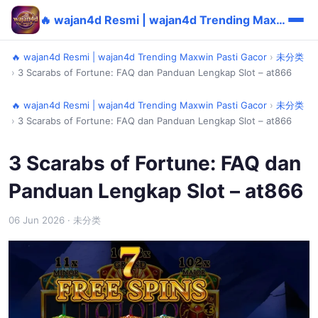
🔥 wajan4d Resmi | wajan4d Trending Maxwin Pasti Gacor
🔥 wajan4d Resmi | wajan4d Trending Maxwin Pasti Gacor
›
未分类
›
3 Scarabs of Fortune: FAQ dan Panduan Lengkap Slot – at866
🔥 wajan4d Resmi | wajan4d Trending Maxwin Pasti Gacor
›
未分类
›
3 Scarabs of Fortune: FAQ dan Panduan Lengkap Slot – at866
3 Scarabs of Fortune: FAQ dan
Panduan Lengkap Slot – at866
06 Jun 2026
· 未分类