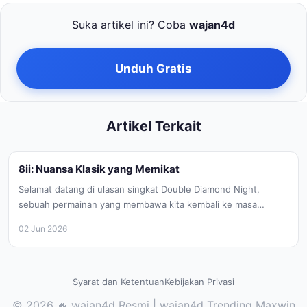
Suka artikel ini? Coba
wajan4d
Unduh Gratis
Artikel Terkait
8ii: Nuansa Klasik yang Memikat
Selamat datang di ulasan singkat Double Diamond Night,
sebuah permainan yang membawa kita kembali ke masa
kejayaan mesin arcade klasik....
02 Jun 2026
Syarat dan Ketentuan
Kebijakan Privasi
© 2026 🔥 wajan4d Resmi | wajan4d Trending Maxwin