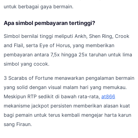
untuk berbagai gaya bermain.
Apa simbol pembayaran tertinggi?
Simbol bernilai tinggi meliputi Ankh, Shen Ring, Crook
and Flail, serta Eye of Horus, yang memberikan
pembayaran antara 7,5x hingga 25x taruhan untuk lima
simbol yang cocok.
3 Scarabs of Fortune menawarkan pengalaman bermain
yang solid dengan visual malam hari yang memukau.
Meskipun RTP sedikit di bawah rata-rata,
at866
mekanisme jackpot persisten memberikan alasan kuat
bagi pemain untuk terus kembali mengejar harta karun
sang Firaun.