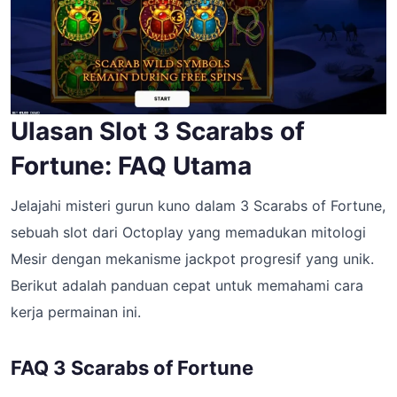
Ulasan Slot 3 Scarabs of
Fortune: FAQ Utama
Jelajahi misteri gurun kuno dalam 3 Scarabs of Fortune,
sebuah slot dari Octoplay yang memadukan mitologi
Mesir dengan mekanisme jackpot progresif yang unik.
Berikut adalah panduan cepat untuk memahami cara
kerja permainan ini.
FAQ 3 Scarabs of Fortune