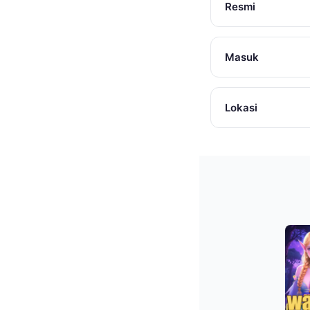
Resmi
Masuk
Lokasi