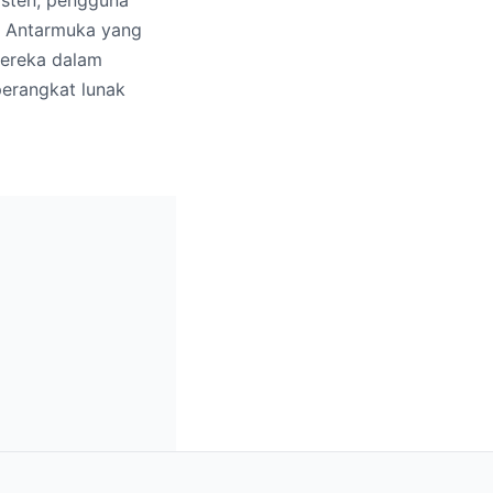
. Antarmuka yang
mereka dalam
perangkat lunak