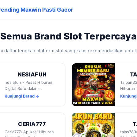
rending Maxwin Pasti Gacor
Semua Brand Slot Terpercaya
hi daftar lengkap platform slot yang kami rekomendasikan untu
NESIAFUN
TA
nesiafun - Pusat Hiburan
Taipan33
Digital Seru dalam
Hiburan 
Genggaman Anda
dan Inova
Kunjungi Brand →
Kunjung
CERIA777
T
Ceria777: Aplikasi Hiburan
talas789